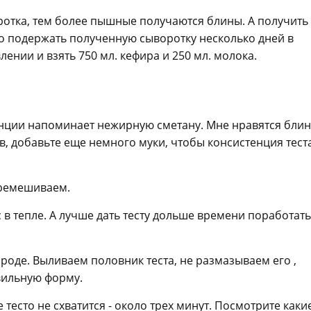
воротка, тем более пышные получаются блины. А получить
о подержать полученную сыворотку несколько дней в
нии и взять 750 мл. кефира и 250 мл. молока.
стенции напоминает нежирную сметану. Мне нравятся бли
в, добавьте еще немного муки, чтобы консистенция тест
перемешиваем.
в тепле. А лучше дать тесту дольше времени поработать 
роде. Выливаем половник теста, не размазываем его ,
вильную форму.
есто не схватится - около трех минут. Посмотрите каки