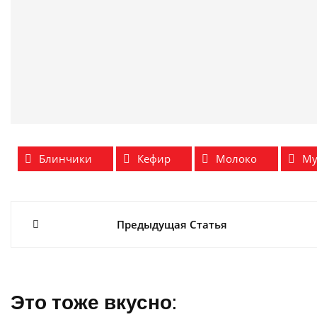
Блинчики
Кефир
Молоко
Му
Навигация
Предыдущая Статья
по
записям
Это тоже вкусно: