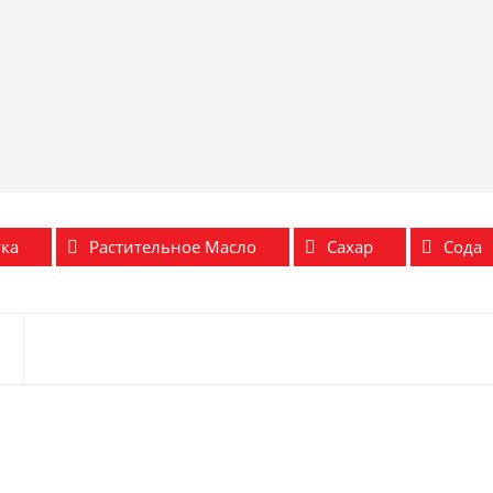
ка
Растительное Масло
Сахар
Сода